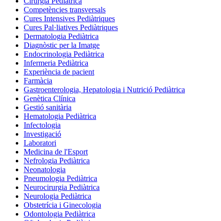
Cirurgia Pediàtrica
Competències transversals
Cures Intensives Pediàtriques
Cures Pal·liatives Pediàtriques
Dermatologia Pediàtrica
Diagnòstic per la Imatge
Endocrinologia Pediàtrica
Infermeria Pediàtrica
Experiència de pacient
Farmàcia
Gastroenterologia, Hepatologia i Nutrició Pediàtrica
Genètica Clínica
Gestió sanitària
Hematologia Pediàtrica
Infectologia
Investigació
Laboratori
Medicina de l'Esport
Nefrologia Pediàtrica
Neonatologia
Pneumologia Pediàtrica
Neurocirurgia Pediàtrica
Neurologia Pediàtrica
Obstetrícia i Ginecologia
Odontologia Pediàtrica