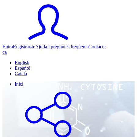
Entra
Registrar-te
Ajuda i preguntes freqüents
Contacte
ca
English
Español
Català
Inici