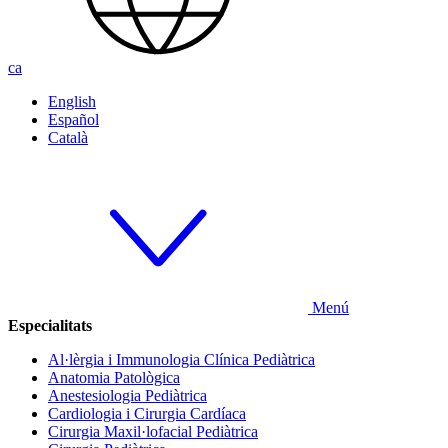
ca
English
Español
Català
Menú
Especialitats
Al·lèrgia i Immunologia Clínica Pediàtrica
Anatomia Patològica
Anestesiologia Pediàtrica
Cardiologia i Cirurgia Cardíaca
Cirurgia Maxil·lofacial Pediàtrica