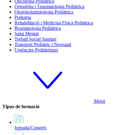
Oncologia Pediàtrica
Ortopèdia i Traumatologia Pediàtrica
Otorrinolaringologia Pediàtrica
Pediatria
Rehabilitació i Medicina Física Pediàtrica
Reumatologia Pediàtrica
Salut Mental
Treball Social Sanitari
Transport Pediàtric i Neonatal
Urgències Pediàtriques
Menú
Tipus de formació
Jornada/Congrés