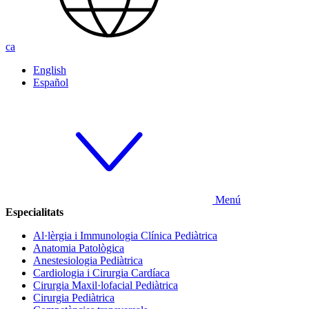
ca
English
Español
Menú
Especialitats
Al·lèrgia i Immunologia Clínica Pediàtrica
Anatomia Patològica
Anestesiologia Pediàtrica
Cardiologia i Cirurgia Cardíaca
Cirurgia Maxil·lofacial Pediàtrica
Cirurgia Pediàtrica