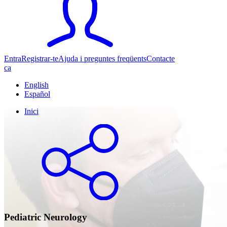
Entra
Registrar-te
Ajuda i preguntes freqüents
Contacte
ca
English
Español
Inici
Pediatric Neurology