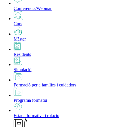
Conferència/Webinar
Curs
Màster
Residents
Simulació
Formació per a famílies i cuidadors
Programa formatiu
Estada formativa i rotació