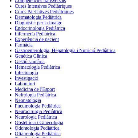
Competències transversals
Cures Intensives Pediàtriques
Cures Pal·liatives Pediàtriques
Dermatologia Pediàtrica
Diagnòstic per la Imatge
Endocrinologia Pediàtrica
Infermeria Pediàtrica
Experiència de pacient
Farmàcia
Gastroenterologia, Hepatologia i Nutrició Pediàtrica
Genètica Clínica
Gestió sanitària
Hematologia Pediàtrica
Infectologia
Investigació
Laboratori
Medicina de l'Esport
Nefrologia Pediàtrica
Neonatologia
Pneumologia Pediàtrica
Neurocirurgia Pediàtrica
Neurologia Pediàtrica
Obstetrícia i Ginecologia
Odontologia Pediàtrica
Oftalmologia Pediàtrica