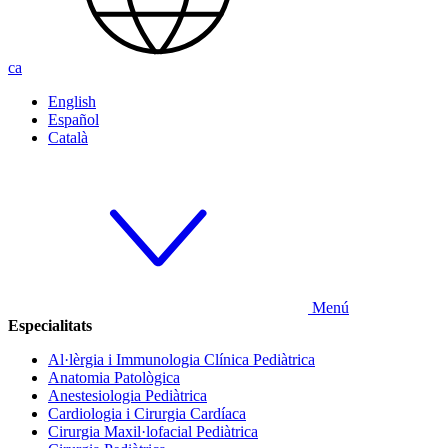
ca
English
Español
Català
Menú
Especialitats
Al·lèrgia i Immunologia Clínica Pediàtrica
Anatomia Patològica
Anestesiologia Pediàtrica
Cardiologia i Cirurgia Cardíaca
Cirurgia Maxil·lofacial Pediàtrica