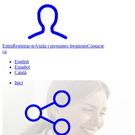
Entra
Registrar-te
Ajuda i preguntes freqüents
Contacte
ca
English
Español
Català
Inici