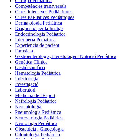
Cirurgia Pediàtrica
Competències transversals
Cures Intensives Pediàtriques
Cures Pal·liatives Pediàtriques
Dermatologia Pediàtrica
Diagnòstic per la Imatge
Endocrinologia Pediàtrica
Infermeria Pediàtrica
Experiència de pacient
Farmàcia
Gastroenterologia, Hepatologia i Nutrició Pediàtrica
Genètica Clínica
Gestió sanitària
Hematologia Pediàtrica
Infectologia
Investigació
Laboratori
Medicina de l'Esport
Nefrologia Pediàtrica
Neonatologia
Pneumologia Pediàtrica
Neurocirurgia Pediàtrica
Neurologia Pediàtrica
Obstetrícia i Ginecologia
Odontologia Pediàtrica