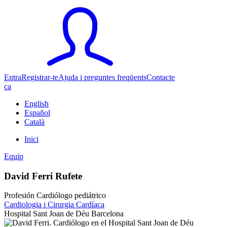
Entra
Registrar-te
Ajuda i preguntes freqüents
Contacte
ca
English
Español
Català
Inici
Equip
David Ferri Rufete
Profesión Cardiólogo pediátrico
Cardiologia i Cirurgia Cardíaca
Hospital Sant Joan de Déu Barcelona