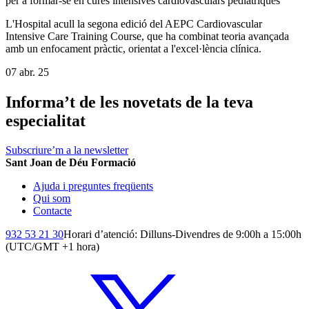
per a formar-se en cures intensives cardiovasculars pediàtriques
L'Hospital acull la segona edició del AEPC Cardiovascular
Intensive Care Training Course, que ha combinat teoria avançada
amb un enfocament pràctic, orientat a l'excel·lència clínica.
07 abr. 25
Informa’t de les novetats de la teva
especialitat
Subscriure’m a la newsletter
Sant Joan de Déu Formació
Ajuda i preguntes freqüents
Qui som
Contacte
932 53 21 30
Horari d’atenció: Dilluns-Divendres de 9:00h a 15:00h
(UTC/GMT +1 hora)