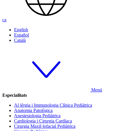
ca
English
Español
Català
Menú
Especialitats
Al·lèrgia i Immunologia Clínica Pediàtrica
Anatomia Patològica
Anestesiologia Pediàtrica
Cardiologia i Cirurgia Cardíaca
Cirurgia Maxil·lofacial Pediàtrica