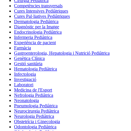
Cirurgia Pediàtrica
Competències transversals
Cures Intensives Pediàtriques
Cures Pal·liatives Pediàtriques
Dermatologia Pediàtrica
Diagnòstic per la Imatge
Endocrinologia Pediàtrica
Infermeria Pediàtrica
Experiència de pacient
Farmàcia
Gastroenterologia, Hepatologia i Nutrició Pediàtrica
Genètica Clínica
Gestió sanitària
Hematologia Pediàtrica
Infectologia
Investigació
Laboratori
Medicina de l'Esport
Nefrologia Pediàtrica
Neonatologia
Pneumologia Pediàtrica
Neurocirurgia Pediàtrica
Neurologia Pediàtrica
Obstetrícia i Ginecologia
Odontologia Pediàtrica