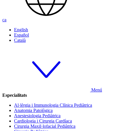
ca
English
Español
Català
Menú
Especialitats
Al·lèrgia i Immunologia Clínica Pediàtrica
Anatomia Patològica
Anestesiologia Pediàtrica
Cardiologia i Cirurgia Cardíaca
Cirurgia Maxil·lofacial Pediàtrica