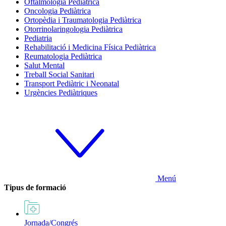
Oftalmologia Pediàtrica
Oncologia Pediàtrica
Ortopèdia i Traumatologia Pediàtrica
Otorrinolaringologia Pediàtrica
Pediatria
Rehabilitació i Medicina Física Pediàtrica
Reumatologia Pediàtrica
Salut Mental
Treball Social Sanitari
Transport Pediàtric i Neonatal
Urgències Pediàtriques
Menú
Tipus de formació
Jornada/Congrés