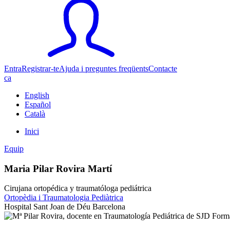
Entra
Registrar-te
Ajuda i preguntes freqüents
Contacte
ca
English
Español
Català
Inici
Equip
Maria Pilar Rovira Martí
Cirujana ortopédica y traumatóloga pediátrica
Ortopèdia i Traumatologia Pediàtrica
Hospital Sant Joan de Déu Barcelona