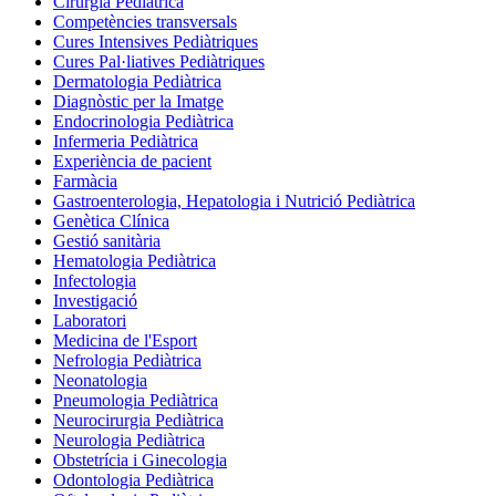
Cirurgia Pediàtrica
Competències transversals
Cures Intensives Pediàtriques
Cures Pal·liatives Pediàtriques
Dermatologia Pediàtrica
Diagnòstic per la Imatge
Endocrinologia Pediàtrica
Infermeria Pediàtrica
Experiència de pacient
Farmàcia
Gastroenterologia, Hepatologia i Nutrició Pediàtrica
Genètica Clínica
Gestió sanitària
Hematologia Pediàtrica
Infectologia
Investigació
Laboratori
Medicina de l'Esport
Nefrologia Pediàtrica
Neonatologia
Pneumologia Pediàtrica
Neurocirurgia Pediàtrica
Neurologia Pediàtrica
Obstetrícia i Ginecologia
Odontologia Pediàtrica