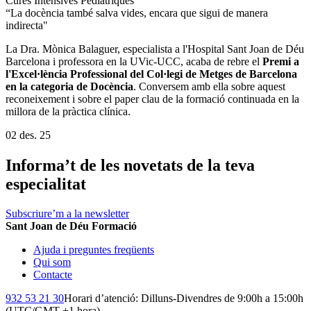
Cures Intensives Pediàtriques
“La docència també salva vides, encara que sigui de manera
indirecta"
La Dra. Mònica Balaguer, especialista a l'Hospital Sant Joan de Déu
Barcelona i professora en la UVic-UCC, acaba de rebre el
Premi a
l'Excel·lència Professional del Col·legi de Metges de Barcelona
en la categoria de Docència
. Conversem amb ella sobre aquest
reconeixement i sobre el paper clau de la formació continuada en la
millora de la pràctica clínica.
02 des. 25
Informa’t de les novetats de la teva
especialitat
Subscriure’m a la newsletter
Sant Joan de Déu Formació
Ajuda i preguntes freqüents
Qui som
Contacte
932 53 21 30
Horari d’atenció: Dilluns-Divendres de 9:00h a 15:00h
(UTC/GMT +1 hora)