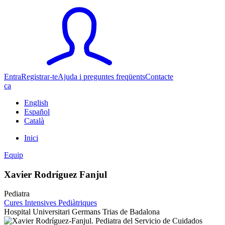
Entra
Registrar-te
Ajuda i preguntes freqüents
Contacte
ca
English
Español
Català
Inici
Equip
Xavier Rodríguez Fanjul
Pediatra
Cures Intensives Pediàtriques
Hospital Universitari Germans Trias de Badalona