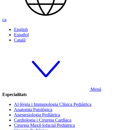
ca
English
Español
Català
Menú
Especialitats
Al·lèrgia i Immunologia Clínica Pediàtrica
Anatomia Patològica
Anestesiologia Pediàtrica
Cardiologia i Cirurgia Cardíaca
Cirurgia Maxil·lofacial Pediàtrica