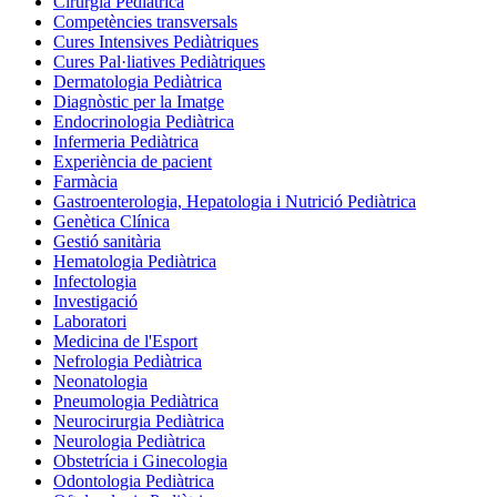
Cirurgia Pediàtrica
Competències transversals
Cures Intensives Pediàtriques
Cures Pal·liatives Pediàtriques
Dermatologia Pediàtrica
Diagnòstic per la Imatge
Endocrinologia Pediàtrica
Infermeria Pediàtrica
Experiència de pacient
Farmàcia
Gastroenterologia, Hepatologia i Nutrició Pediàtrica
Genètica Clínica
Gestió sanitària
Hematologia Pediàtrica
Infectologia
Investigació
Laboratori
Medicina de l'Esport
Nefrologia Pediàtrica
Neonatologia
Pneumologia Pediàtrica
Neurocirurgia Pediàtrica
Neurologia Pediàtrica
Obstetrícia i Ginecologia
Odontologia Pediàtrica