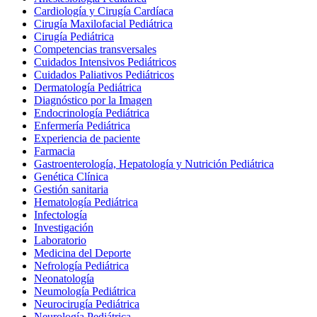
Cardiología y Cirugía Cardíaca
Cirugía Maxilofacial Pediátrica
Cirugía Pediátrica
Competencias transversales
Cuidados Intensivos Pediátricos
Cuidados Paliativos Pediátricos
Dermatología Pediátrica
Diagnóstico por la Imagen
Endocrinología Pediátrica
Enfermería Pediátrica
Experiencia de paciente
Farmacia
Gastroenterología, Hepatología y Nutrición Pediátrica
Genética Clínica
Gestión sanitaria
Hematología Pediátrica
Infectología
Investigación
Laboratorio
Medicina del Deporte
Nefrología Pediátrica
Neonatología
Neumología Pediátrica
Neurocirugía Pediátrica
Neurología Pediátrica