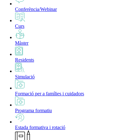
Conferència/Webinar
Curs
Màster
Residents
Simulació
Formació per a famílies i cuidadors
Programa formatiu
Estada formativa i rotació