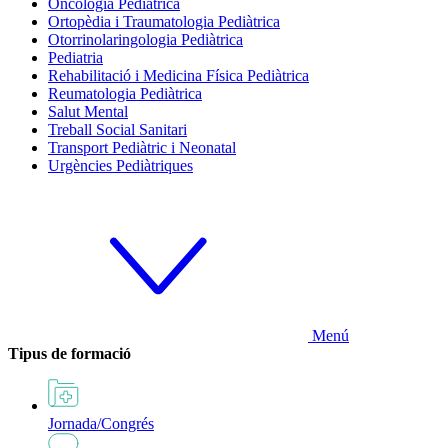
Oncologia Pediàtrica
Ortopèdia i Traumatologia Pediàtrica
Otorrinolaringologia Pediàtrica
Pediatria
Rehabilitació i Medicina Física Pediàtrica
Reumatologia Pediàtrica
Salut Mental
Treball Social Sanitari
Transport Pediàtric i Neonatal
Urgències Pediàtriques
Menú
Tipus de formació
Jornada/Congrés