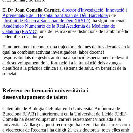
El Dr.
Joan Comella Carnicé
,
director d'Investigació, Innovació i
Aprenentatge de l 'Hospital Sant Joan de Déu Barcelona
i de
l'
Institut de Recerca Sant Joan de Déu (IRSJD)
, ha sigut nomenat
Académico Numerario de la Real Academia de Medicina de
Cataluña (RAMC)
, una de les màximes distincions de l'àmbit mèdic
i científic a Catalunya.
El nomenament reconeix una trajectòria de més de tres dècades en la
qual ha combinat activitat investigadora, labor docent i
responsabilitats de gestió, amb una aportació especialment rellevant
al desenvolupament de la formació i a la translació dels avanços
científics a la pràctica clínica i al sistema de salut, en benefici de la
societat.
Referent en formació universitària i
desenvolupament de talent
Catedràtic de Biologia Cel·lular en la Universitat Autònoma de
Barcelona (UAB) i anteriorment en la Universitat de Lleida (UdL),
Comella ha desenvolupat una carrera estretament vinculada a la
universitat. Al llarg d'aquest recorregut ha exercit també càrrecs com
a vicerector de Recerca i ha dirigit 21 tesis doctorals, totes elles amb