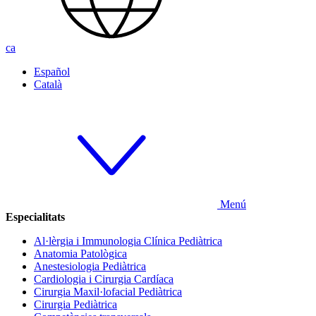
ca
Español
Català
Menú
Especialitats
Al·lèrgia i Immunologia Clínica Pediàtrica
Anatomia Patològica
Anestesiologia Pediàtrica
Cardiologia i Cirurgia Cardíaca
Cirurgia Maxil·lofacial Pediàtrica
Cirurgia Pediàtrica