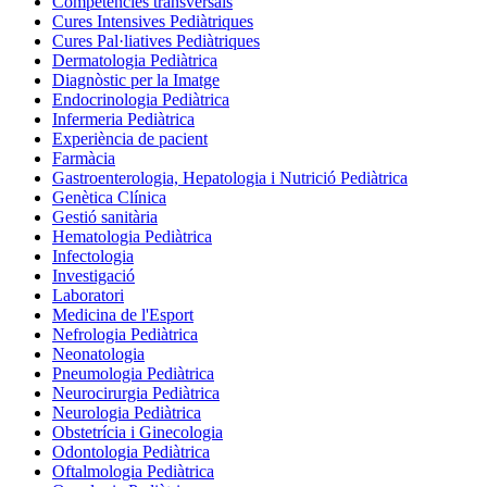
Competències transversals
Cures Intensives Pediàtriques
Cures Pal·liatives Pediàtriques
Dermatologia Pediàtrica
Diagnòstic per la Imatge
Endocrinologia Pediàtrica
Infermeria Pediàtrica
Experiència de pacient
Farmàcia
Gastroenterologia, Hepatologia i Nutrició Pediàtrica
Genètica Clínica
Gestió sanitària
Hematologia Pediàtrica
Infectologia
Investigació
Laboratori
Medicina de l'Esport
Nefrologia Pediàtrica
Neonatologia
Pneumologia Pediàtrica
Neurocirurgia Pediàtrica
Neurologia Pediàtrica
Obstetrícia i Ginecologia
Odontologia Pediàtrica
Oftalmologia Pediàtrica