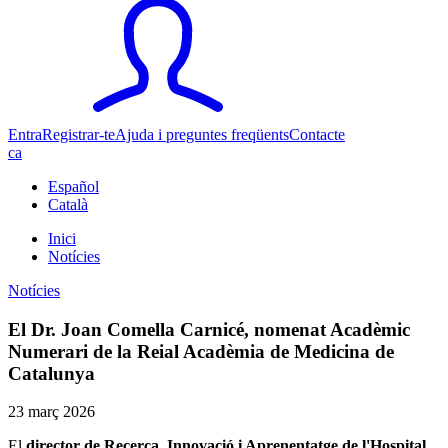
Entra
Registrar-te
Ajuda i preguntes freqüents
Contacte
ca
Español
Català
Inici
Notícies
Notícies
El Dr. Joan Comella Carnicé, nomenat Acadèmic
Numerari de la Reial Acadèmia de Medicina de
Catalunya
23 març 2026
El
director de Recerca, Innovació i Aprenentatge de l'Hospital