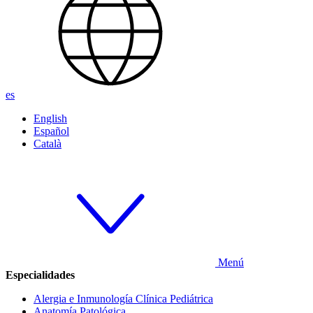
es
English
Español
Català
Menú
Especialidades
Alergia e Inmunología Clínica Pediátrica
Anatomía Patológica