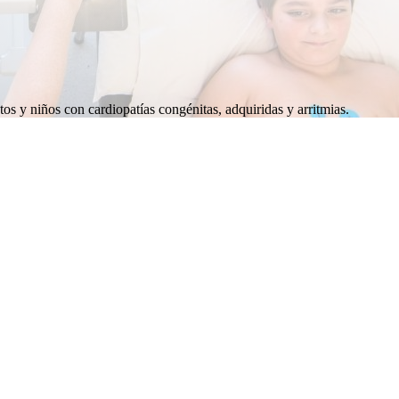
os y niños con cardiopatías congénitas, adquiridas y arritmias.