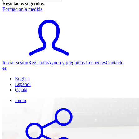
Resultados sugeridos:
Formación a medida
Iniciar sesión
Regístrate
Ayuda y preguntas frecuentes
Contacto
es
English
Español
Català
Inicio