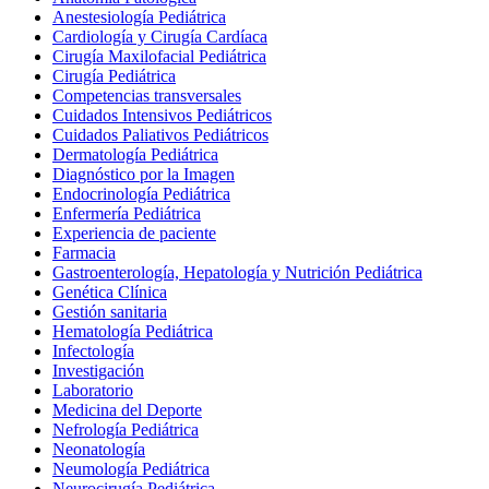
Anestesiología Pediátrica
Cardiología y Cirugía Cardíaca
Cirugía Maxilofacial Pediátrica
Cirugía Pediátrica
Competencias transversales
Cuidados Intensivos Pediátricos
Cuidados Paliativos Pediátricos
Dermatología Pediátrica
Diagnóstico por la Imagen
Endocrinología Pediátrica
Enfermería Pediátrica
Experiencia de paciente
Farmacia
Gastroenterología, Hepatología y Nutrición Pediátrica
Genética Clínica
Gestión sanitaria
Hematología Pediátrica
Infectología
Investigación
Laboratorio
Medicina del Deporte
Nefrología Pediátrica
Neonatología
Neumología Pediátrica
Neurocirugía Pediátrica