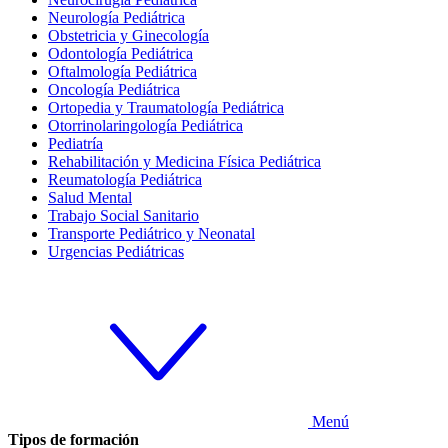
Neurología Pediátrica
Obstetricia y Ginecología
Odontología Pediátrica
Oftalmología Pediátrica
Oncología Pediátrica
Ortopedia y Traumatología Pediátrica
Otorrinolaringología Pediátrica
Pediatría
Rehabilitación y Medicina Física Pediátrica
Reumatología Pediátrica
Salud Mental
Trabajo Social Sanitario
Transporte Pediátrico y Neonatal
Urgencias Pediátricas
Menú
Tipos de formación