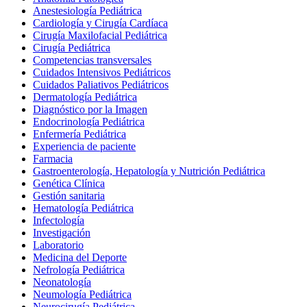
Anestesiología Pediátrica
Cardiología y Cirugía Cardíaca
Cirugía Maxilofacial Pediátrica
Cirugía Pediátrica
Competencias transversales
Cuidados Intensivos Pediátricos
Cuidados Paliativos Pediátricos
Dermatología Pediátrica
Diagnóstico por la Imagen
Endocrinología Pediátrica
Enfermería Pediátrica
Experiencia de paciente
Farmacia
Gastroenterología, Hepatología y Nutrición Pediátrica
Genética Clínica
Gestión sanitaria
Hematología Pediátrica
Infectología
Investigación
Laboratorio
Medicina del Deporte
Nefrología Pediátrica
Neonatología
Neumología Pediátrica
Neurocirugía Pediátrica