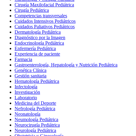
Cirugía Maxilofacial Pediátrica
Cirugía Pediátrica
Competencias transversales
Cuidados Intensivos Pediátricos
Cuidados Paliativos Pediátricos
Dermatología Pediátrica
Diagnóstico por la Imagen
Endocrinología Pediátrica
Enfermería Pediátrica
Experiencia de paciente
Farmacia
Gastroenterología, Hepatología y Nutrición Pediátrica
Genética Clínica
Gestión sanitaria
Hematología Pediátrica
Infectología
Investigación
Laboratorio
Medicina del Deporte
Nefrología Pediátrica
Neonatología
Neumología Pediátrica
Neurocirugía Pediátrica
Neurología Pediátrica
Obstetricia y Ginecología