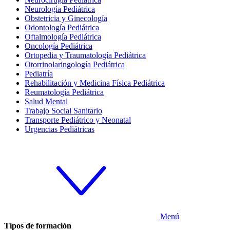
Neurología Pediátrica
Obstetricia y Ginecología
Odontología Pediátrica
Oftalmología Pediátrica
Oncología Pediátrica
Ortopedia y Traumatología Pediátrica
Otorrinolaringología Pediátrica
Pediatría
Rehabilitación y Medicina Física Pediátrica
Reumatología Pediátrica
Salud Mental
Trabajo Social Sanitario
Transporte Pediátrico y Neonatal
Urgencias Pediátricas
Menú
Tipos de formación