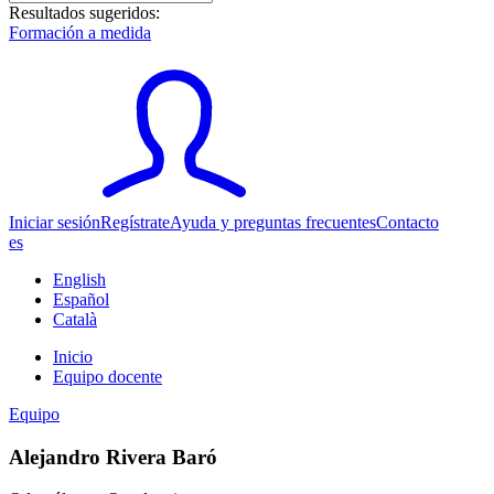
Resultados sugeridos:
Formación a medida
Iniciar sesión
Regístrate
Ayuda y preguntas frecuentes
Contacto
es
English
Español
Català
Inicio
Equipo docente
Equipo
Alejandro Rivera Baró