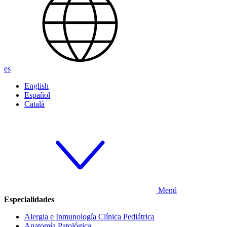
es
English
Español
Català
Menú
Especialidades
Alergia e Inmunología Clínica Pediátrica
Anatomía Patológica