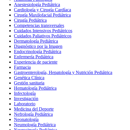
Anestesiología Pediátrica
Cardiología y Cirugía Cardíaca
Cirugía Maxilofacial Pediátrica
Cirugía Pediátrica
Competencias transversales
Cuidados Intensivos Pediátricos
Cuidados Paliativos Pediátricos
Dermatología Pediátrica
Diagnóstico por la Imagen
Endocrinología Pediátrica
Enfermería Pediátrica
Experiencia de paciente
Farmacia
Gastroenterología, Hepatología y Nutrición Pediátrica
Genética Clínica
Gestión sanitaria
Hematología Pediátrica
Infectología
Investigación
Laboratorio
Medicina del Deporte
Nefrología Pediátrica
Neonatología
Neumología Pediátrica
Neurocirugía Pediátrica