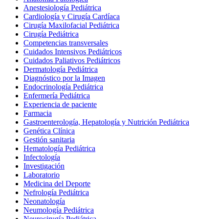
Anestesiología Pediátrica
Cardiología y Cirugía Cardíaca
Cirugía Maxilofacial Pediátrica
Cirugía Pediátrica
Competencias transversales
Cuidados Intensivos Pediátricos
Cuidados Paliativos Pediátricos
Dermatología Pediátrica
Diagnóstico por la Imagen
Endocrinología Pediátrica
Enfermería Pediátrica
Experiencia de paciente
Farmacia
Gastroenterología, Hepatología y Nutrición Pediátrica
Genética Clínica
Gestión sanitaria
Hematología Pediátrica
Infectología
Investigación
Laboratorio
Medicina del Deporte
Nefrología Pediátrica
Neonatología
Neumología Pediátrica
Neurocirugía Pediátrica