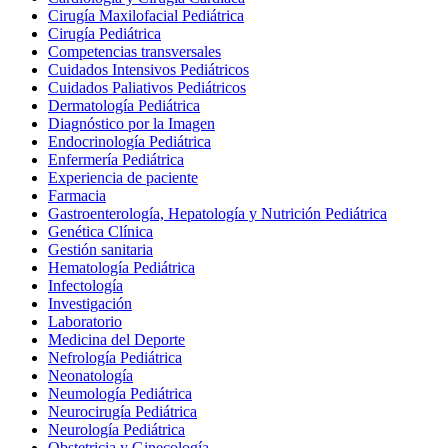
Cirugía Maxilofacial Pediátrica
Cirugía Pediátrica
Competencias transversales
Cuidados Intensivos Pediátricos
Cuidados Paliativos Pediátricos
Dermatología Pediátrica
Diagnóstico por la Imagen
Endocrinología Pediátrica
Enfermería Pediátrica
Experiencia de paciente
Farmacia
Gastroenterología, Hepatología y Nutrición Pediátrica
Genética Clínica
Gestión sanitaria
Hematología Pediátrica
Infectología
Investigación
Laboratorio
Medicina del Deporte
Nefrología Pediátrica
Neonatología
Neumología Pediátrica
Neurocirugía Pediátrica
Neurología Pediátrica
Obstetricia y Ginecología