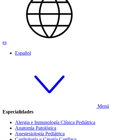
es
Español
Menú
Especialidades
Alergia e Inmunología Clínica Pediátrica
Anatomía Patológica
Anestesiología Pediátrica
Cardiología y Cirugía Cardíaca