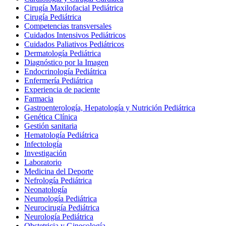
Cirugía Maxilofacial Pediátrica
Cirugía Pediátrica
Competencias transversales
Cuidados Intensivos Pediátricos
Cuidados Paliativos Pediátricos
Dermatología Pediátrica
Diagnóstico por la Imagen
Endocrinología Pediátrica
Enfermería Pediátrica
Experiencia de paciente
Farmacia
Gastroenterología, Hepatología y Nutrición Pediátrica
Genética Clínica
Gestión sanitaria
Hematología Pediátrica
Infectología
Investigación
Laboratorio
Medicina del Deporte
Nefrología Pediátrica
Neonatología
Neumología Pediátrica
Neurocirugía Pediátrica
Neurología Pediátrica
Obstetricia y Ginecología