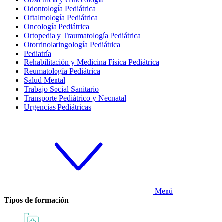
Odontología Pediátrica
Oftalmología Pediátrica
Oncología Pediátrica
Ortopedia y Traumatología Pediátrica
Otorrinolaringología Pediátrica
Pediatría
Rehabilitación y Medicina Física Pediátrica
Reumatología Pediátrica
Salud Mental
Trabajo Social Sanitario
Transporte Pediátrico y Neonatal
Urgencias Pediátricas
Menú
Tipos de formación