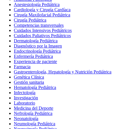
Anestesiología Pediátrica
Cardiología y Cirugía Cardíaca
Cirugía Maxilofacial Pediátrica
Cirugía Pediátrica
Competencias transversales
Cuidados Intensivos Pediátricos
Cuidados Paliativos Pediátricos
Dermatología Pediátrica
Diagnóstico por la Imagen
Endocrinología Pediátrica
Enfermería Pediátrica
Experiencia de paciente
Farmacia
Gastroenterología, Hepatología y Nutrición Pediátrica
Genética Clínica
Gestión sanitaria
Hematología Pediátrica
Infectología
Investigación
Laboratorio
Medicina del Deporte
Nefrología Pediátrica
Neonatología
Neumología Pediátrica
Neurocirugía Pediátrica