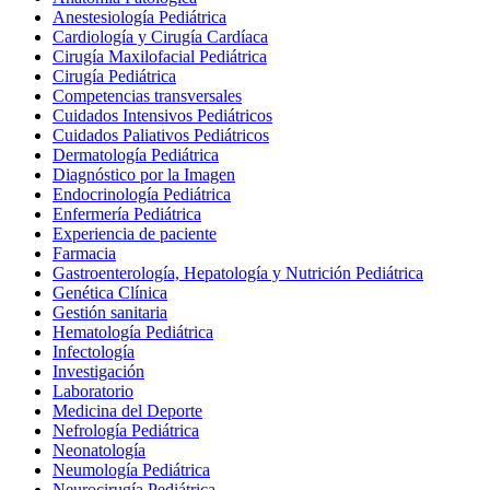
Anestesiología Pediátrica
Cardiología y Cirugía Cardíaca
Cirugía Maxilofacial Pediátrica
Cirugía Pediátrica
Competencias transversales
Cuidados Intensivos Pediátricos
Cuidados Paliativos Pediátricos
Dermatología Pediátrica
Diagnóstico por la Imagen
Endocrinología Pediátrica
Enfermería Pediátrica
Experiencia de paciente
Farmacia
Gastroenterología, Hepatología y Nutrición Pediátrica
Genética Clínica
Gestión sanitaria
Hematología Pediátrica
Infectología
Investigación
Laboratorio
Medicina del Deporte
Nefrología Pediátrica
Neonatología
Neumología Pediátrica
Neurocirugía Pediátrica