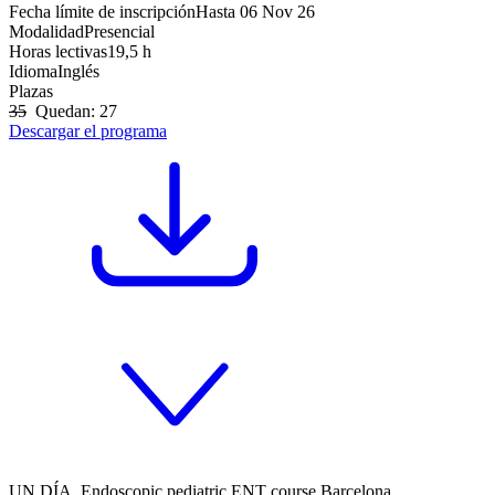
Fecha límite de inscripción
Hasta
06 Nov 26
Modalidad
Presencial
Horas lectivas
19,5 h
Idioma
Inglés
Plazas
35
Quedan: 27
Descargar el programa
UN DÍA. Endoscopic pediatric ENT course Barcelona