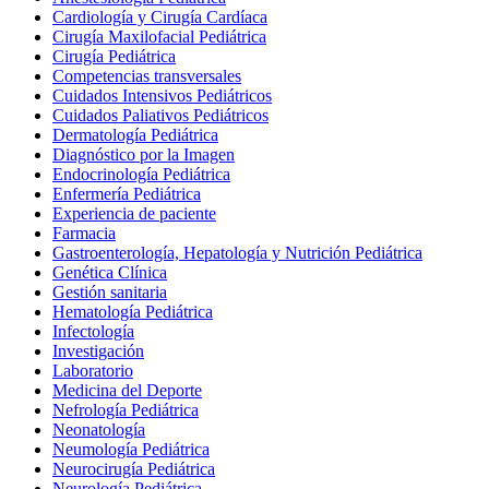
Cardiología y Cirugía Cardíaca
Cirugía Maxilofacial Pediátrica
Cirugía Pediátrica
Competencias transversales
Cuidados Intensivos Pediátricos
Cuidados Paliativos Pediátricos
Dermatología Pediátrica
Diagnóstico por la Imagen
Endocrinología Pediátrica
Enfermería Pediátrica
Experiencia de paciente
Farmacia
Gastroenterología, Hepatología y Nutrición Pediátrica
Genética Clínica
Gestión sanitaria
Hematología Pediátrica
Infectología
Investigación
Laboratorio
Medicina del Deporte
Nefrología Pediátrica
Neonatología
Neumología Pediátrica
Neurocirugía Pediátrica
Neurología Pediátrica