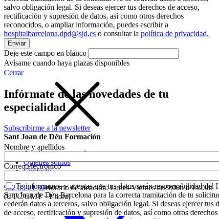
salvo obligación legal. Si deseas ejercer tus derechos de acceso,
rectificación y supresión de datos, así como otros derechos
reconocidos, o ampliar información, puedes escribir a
hospitalbarcelona.dpd@sjd.es
o consultar la
política de privacidad.
Deje este campo en blanco
Avísame cuando haya plazas disponibles
Cerrar
Infórmate de las novedades de tu
especialidad
Subscribirme a la newsletter
Sant Joan de Déu Formación
Nombre y apellidos
Ayuda y preguntas frecuentes
Quiénes somos
Correo electrónico
Contacto
Te informamos y aceptas que tus datos serán responsabilidad del 
932 53 21 30
Horario de atención: Lunes-Viernes de 9:00h a 15:00h
Sant Joan de Déu Barcelona para la correcta tramitación de tu solicitu
(UTC/GMT +1 hora)
cederán datos a terceros, salvo obligación legal. Si deseas ejercer tus
de acceso, rectificación y supresión de datos, así como otros derechos