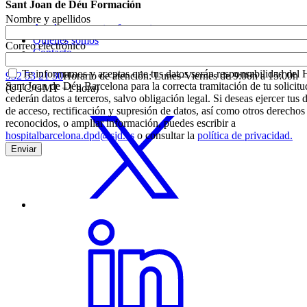
Sant Joan de Déu Formación
Nombre y apellidos
Ayuda y preguntas frecuentes
Quiénes somos
Correo electrónico
Contacto
Te informamos y aceptas que tus datos serán responsabilidad del 
932 53 21 30
Horario de atención: Lunes-Viernes de 9:00h a 15:00h
Sant Joan de Déu Barcelona para la correcta tramitación de tu solicitu
(UTC/GMT +1 hora)
cederán datos a terceros, salvo obligación legal. Si deseas ejercer tus
de acceso, rectificación y supresión de datos, así como otros derechos
reconocidos, o ampliar información, puedes escribir a
hospitalbarcelona.dpd@sjd.es
o consultar la
política de privacidad.