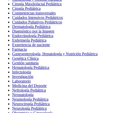
Cirugía Maxilofacial Pediátrica
Cirugía Pediátrica
Competencias transversales
Cuidados Intensivos Pediátricos
Cuidados Paliativos Pediátricos
Dermatología Pediátrica
Diagnóstico por la Imagen
Endocrinología Pediátrica
Enfermería Pediátrica
Experiencia de paciente
Farmacia
Gastroenterología, Hepatología y Nutrición Pediátrica
Genética Clínica
Gestión sanitaria
Hematología Pediátrica
Infectología
Investigación
Laboratorio
Medicina del Deporte
Nefrología Pediátrica
Neonatología
Neumología Pediátrica
Neurocirugía Pediátrica
Neurología Pediátrica
Obstetricia y Ginecología