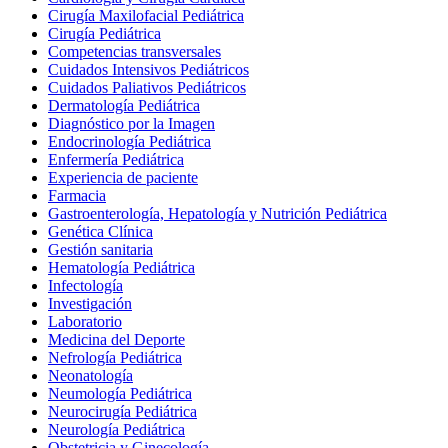
Cirugía Maxilofacial Pediátrica
Cirugía Pediátrica
Competencias transversales
Cuidados Intensivos Pediátricos
Cuidados Paliativos Pediátricos
Dermatología Pediátrica
Diagnóstico por la Imagen
Endocrinología Pediátrica
Enfermería Pediátrica
Experiencia de paciente
Farmacia
Gastroenterología, Hepatología y Nutrición Pediátrica
Genética Clínica
Gestión sanitaria
Hematología Pediátrica
Infectología
Investigación
Laboratorio
Medicina del Deporte
Nefrología Pediátrica
Neonatología
Neumología Pediátrica
Neurocirugía Pediátrica
Neurología Pediátrica
Obstetricia y Ginecología