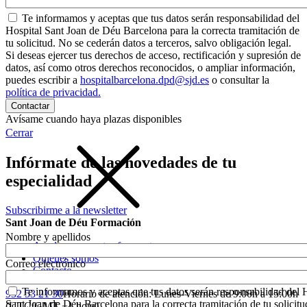
Te informamos y aceptas que tus datos serán responsabilidad del
Hospital Sant Joan de Déu Barcelona para la correcta tramitación de
tu solicitud. No se cederán datos a terceros, salvo obligación legal.
Si deseas ejercer tus derechos de acceso, rectificación y supresión de
datos, así como otros derechos reconocidos, o ampliar información,
puedes escribir a
hospitalbarcelona.dpd@sjd.es
o consultar la
política de privacidad.
Avísame cuando haya plazas disponibles
Cerrar
Infórmate de las novedades de tu
especialidad
Subscribirme a la newsletter
Sant Joan de Déu Formación
Nombre y apellidos
Ayuda y preguntas frecuentes
Quiénes somos
Correo electrónico
Contacto
Te informamos y aceptas que tus datos serán responsabilidad del 
932 53 21 30
Horario de atención: Lunes-Viernes de 9:00h a 15:00h
Sant Joan de Déu Barcelona para la correcta tramitación de tu solicitu
(UTC/GMT +1 hora)