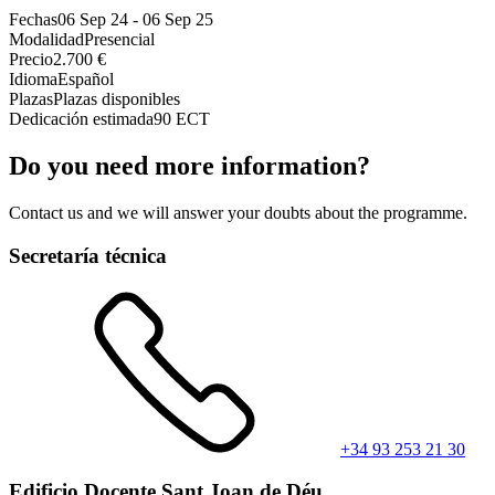
Fechas
06 Sep 24
-
06 Sep 25
Modalidad
Presencial
Precio
2.700 €
Idioma
Español
Plazas
Plazas disponibles
Dedicación estimada
90 ECT
Do you need more information?
Contact us and we will answer your doubts about the programme.
Secretaría técnica
+34 93 253 21 30
Edificio Docente Sant Joan de Déu