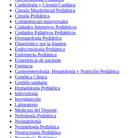
Cardiología y Cirugía Cardíaca
Cirugía Maxilofacial Pediátrica
Cirugía Pediátrica
Competencias transversales
Cuidados Intensivos Pediátricos
Cuidados Paliativos Pediátricos
Dermatología Pediátrica
Diagnóstico por la Imagen
Endocrinología Pediátrica
Enfermería Pediátrica
Experiencia de paciente
Farmacia
Gastroenterología, Hepatología y Nutrición Pediátrica
Genética Clínica
Gestión sanitaria
Hematología Pediátrica
Infectología
Investigación
Laboratorio
Medicina del Deporte
Nefrología Pediátrica
Neonatología
Neumología Pediátrica
Neurocirugía Pediátrica
Neurología Pediátrica