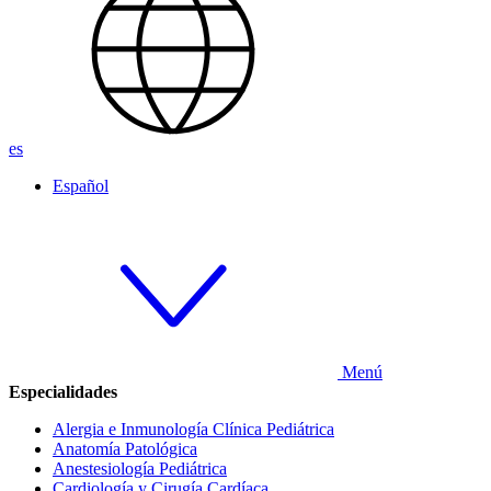
es
Español
Menú
Especialidades
Alergia e Inmunología Clínica Pediátrica
Anatomía Patológica
Anestesiología Pediátrica
Cardiología y Cirugía Cardíaca