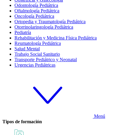
Odontología Pediátrica
Oftalmología Pediátrica
Oncología Pediátrica
Ortopedia y Traumatología Pediátrica
Otorrinolaringología Pediátrica
Pediatría
Rehabilitación y Medicina Física Pediátrica
Reumatología Pediátrica
Salud Mental
Trabajo Social Sanitario
Transporte Pediátrico y Neonatal
Urgencias Pediátricas
Menú
Tipos de formación