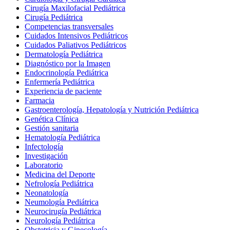
Cirugía Maxilofacial Pediátrica
Cirugía Pediátrica
Competencias transversales
Cuidados Intensivos Pediátricos
Cuidados Paliativos Pediátricos
Dermatología Pediátrica
Diagnóstico por la Imagen
Endocrinología Pediátrica
Enfermería Pediátrica
Experiencia de paciente
Farmacia
Gastroenterología, Hepatología y Nutrición Pediátrica
Genética Clínica
Gestión sanitaria
Hematología Pediátrica
Infectología
Investigación
Laboratorio
Medicina del Deporte
Nefrología Pediátrica
Neonatología
Neumología Pediátrica
Neurocirugía Pediátrica
Neurología Pediátrica
Obstetricia y Ginecología