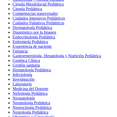
Cirugía Maxilofacial Pediátrica
Cirugía Pediátrica
Competencias transversales
Cuidados Intensivos Pediátricos
Cuidados Paliativos Pediátricos
Dermatología Pediátrica
Diagnóstico por la Imagen
Endocrinología Pediátrica
Enfermería Pediátrica
Experiencia de paciente
Farmacia
Gastroenterología, Hepatología y Nutrición Pediátrica
Genética Clínica
Gestión sanitaria
Hematología Pediátrica
Infectología
Investigación
Laboratorio
Medicina del Deporte
Nefrología Pediátrica
Neonatología
Neumología Pediátrica
Neurocirugía Pediátrica
Neurología Pediátrica
Obstetricia y Ginecología