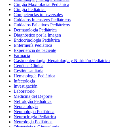
Cirugía Maxilofacial Pediátrica
Cirugía Pediátrica
Competencias transversales
Cuidados Intensivos Pediátricos
Cuidados Paliativos Pediátricos
Dermatología Pediátrica
Diagnóstico por la Imagen
Endocrinología Pediátrica
Enfermería Pediátrica
Experiencia de paciente
Farmacia
Gastroenterología, Hepatología y Nutrición Pediátrica
Genética Clínica
Gestión sanitaria
Hematología Pediátrica
Infectología
Investigación
Laboratorio
Medicina del Deporte
Nefrología Pediátrica
Neonatología
Neumología Pediátrica
Neurocirugía Pediátrica
Neurología Pediátrica
Obstetricia y Ginecología