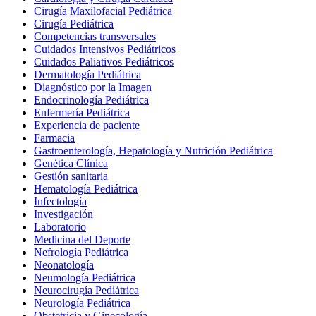
Cirugía Maxilofacial Pediátrica
Cirugía Pediátrica
Competencias transversales
Cuidados Intensivos Pediátricos
Cuidados Paliativos Pediátricos
Dermatología Pediátrica
Diagnóstico por la Imagen
Endocrinología Pediátrica
Enfermería Pediátrica
Experiencia de paciente
Farmacia
Gastroenterología, Hepatología y Nutrición Pediátrica
Genética Clínica
Gestión sanitaria
Hematología Pediátrica
Infectología
Investigación
Laboratorio
Medicina del Deporte
Nefrología Pediátrica
Neonatología
Neumología Pediátrica
Neurocirugía Pediátrica
Neurología Pediátrica
Obstetricia y Ginecología