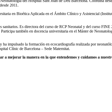
de Neonatología del Hospital Sant Joan de Déu Barcelona. Coordina des
 desde 2011.
itaria en Bioética Aplicada en el Ámbito Clínico y Asistencial (Institu
les sanitarios. Es directora del curso de RCP Neonatal y del curso FI
Participa también en docencia universitaria en el Máster de Neonatolog
a y ha impulsado la formación en ecocardiografía realizada por neonatól
pital Clínic de Barcelona – Sede Maternitat.
dar a mejorar la manera en la que entendemos y cuidamos a nuestro