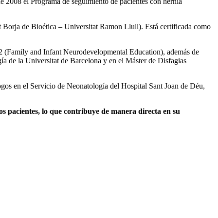
de 2008 el Programa de seguimiento de pacientes con hernia
t Borja de Bioética – Universitat Ramon Llull). Está certificada como
NE 2 (Family and Infant Neurodevelopmental Education), además de
ía de la Universitat de Barcelona y en el Máster de Disfagias
ogos en el Servicio de Neonatología del Hospital Sant Joan de Déu,
s pacientes, lo que contribuye de manera directa en su