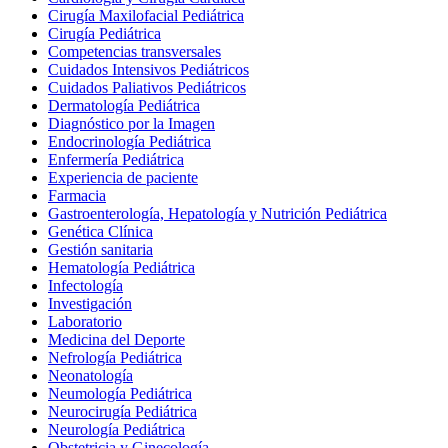
Cirugía Maxilofacial Pediátrica
Cirugía Pediátrica
Competencias transversales
Cuidados Intensivos Pediátricos
Cuidados Paliativos Pediátricos
Dermatología Pediátrica
Diagnóstico por la Imagen
Endocrinología Pediátrica
Enfermería Pediátrica
Experiencia de paciente
Farmacia
Gastroenterología, Hepatología y Nutrición Pediátrica
Genética Clínica
Gestión sanitaria
Hematología Pediátrica
Infectología
Investigación
Laboratorio
Medicina del Deporte
Nefrología Pediátrica
Neonatología
Neumología Pediátrica
Neurocirugía Pediátrica
Neurología Pediátrica
Obstetricia y Ginecología