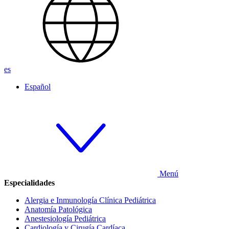
es
Español
Menú
Especialidades
Alergia e Inmunología Clínica Pediátrica
Anatomía Patológica
Anestesiología Pediátrica
Cardiología y Cirugía Cardíaca