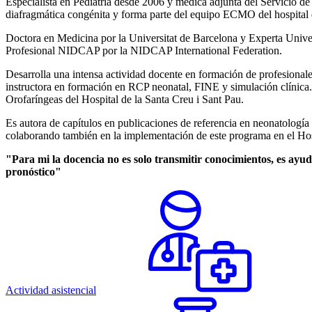
Especialista en Pediatría desde 2006 y médica adjunta del Servicio 
diafragmática congénita y forma parte del equipo ECMO del hospital
Doctora en Medicina por la Universitat de Barcelona y Experta Univers
Profesional NIDCAP por la NIDCAP International Federation.
Desarrolla una intensa actividad docente en formación de profesiona
instructora en formación en RCP neonatal, FINE y simulación clínica. 
Orofaríngeas del Hospital de la Santa Creu i Sant Pau.
Es autora de capítulos en publicaciones de referencia en neonatologí
colaborando también en la implementación de este programa en el Hos
"Para mi la docencia no es solo transmitir conocimientos, es ayu
pronóstico"
Actividad asistencial