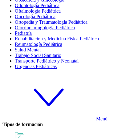
Odontología Pediátrica
Oftalmología Pediátrica
Oncología Pediátrica
Ortopedia y Traumatología Pediátrica
Otorrinolaringología Pediátrica
Pediatría
Rehabilitación y Medicina Física Pediátrica
Reumatología Pediátrica
Salud Mental
Trabajo Social Sanitario
Transporte Pediátrico y Neonatal
Urgencias Pediátricas
Menú
Tipos de formación