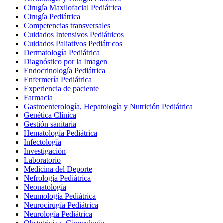
Cirugía Maxilofacial Pediátrica
Cirugía Pediátrica
Competencias transversales
Cuidados Intensivos Pediátricos
Cuidados Paliativos Pediátricos
Dermatología Pediátrica
Diagnóstico por la Imagen
Endocrinología Pediátrica
Enfermería Pediátrica
Experiencia de paciente
Farmacia
Gastroenterología, Hepatología y Nutrición Pediátrica
Genética Clínica
Gestión sanitaria
Hematología Pediátrica
Infectología
Investigación
Laboratorio
Medicina del Deporte
Nefrología Pediátrica
Neonatología
Neumología Pediátrica
Neurocirugía Pediátrica
Neurología Pediátrica
Obstetricia y Ginecología