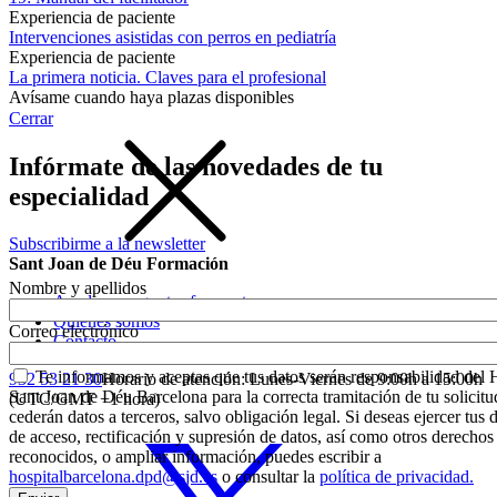
Experiencia de paciente
Intervenciones asistidas con perros en pediatría
Experiencia de paciente
La primera noticia. Claves para el profesional
Avísame cuando haya plazas disponibles
Cerrar
Infórmate de las novedades de tu
especialidad
Subscribirme a la newsletter
Sant Joan de Déu Formación
Nombre y apellidos
Ayuda y preguntas frecuentes
Quiénes somos
Correo electrónico
Contacto
Te informamos y aceptas que tus datos serán responsabilidad del 
932 53 21 30
Horario de atención: Lunes-Viernes de 9:00h a 15:00h
Sant Joan de Déu Barcelona para la correcta tramitación de tu solicitu
(UTC/GMT +1 hora)
cederán datos a terceros, salvo obligación legal. Si deseas ejercer tus
de acceso, rectificación y supresión de datos, así como otros derechos
reconocidos, o ampliar información, puedes escribir a
hospitalbarcelona.dpd@sjd.es
o consultar la
política de privacidad.