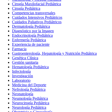
Cirugía Maxilofacial Pediátrica
Cirugía Pediátrica
Competencias transversales
Cuidados Intensivos Pediátricos
Cuidados Paliativos Pediátricos
Dermatología Pediátrica
Diagnóstico por la Imagen
Endocrinología Pediátrica
Enfermería Pediátrica
Experiencia de paciente
Farmacia
Gastroenterología, Hepatología y Nutrición Pediátrica
Genética Clínica
Gestión sanitaria
Hematología Pediátrica
Infectología
Investigación
Laboratorio
Medicina del Deporte
Nefrología Pediátrica
Neonatología
Neumología Pediátrica
Neurocirugía Pediátrica
Neurología Pediátrica
Obstetricia y Ginecología