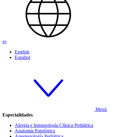
es
English
Español
Menú
Especialidades
Alergia e Inmunología Clínica Pediátrica
Anatomía Patológica
Anestesiología Pediátrica