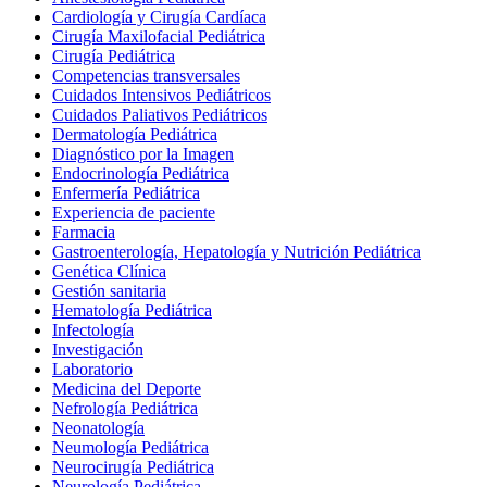
Cardiología y Cirugía Cardíaca
Cirugía Maxilofacial Pediátrica
Cirugía Pediátrica
Competencias transversales
Cuidados Intensivos Pediátricos
Cuidados Paliativos Pediátricos
Dermatología Pediátrica
Diagnóstico por la Imagen
Endocrinología Pediátrica
Enfermería Pediátrica
Experiencia de paciente
Farmacia
Gastroenterología, Hepatología y Nutrición Pediátrica
Genética Clínica
Gestión sanitaria
Hematología Pediátrica
Infectología
Investigación
Laboratorio
Medicina del Deporte
Nefrología Pediátrica
Neonatología
Neumología Pediátrica
Neurocirugía Pediátrica
Neurología Pediátrica