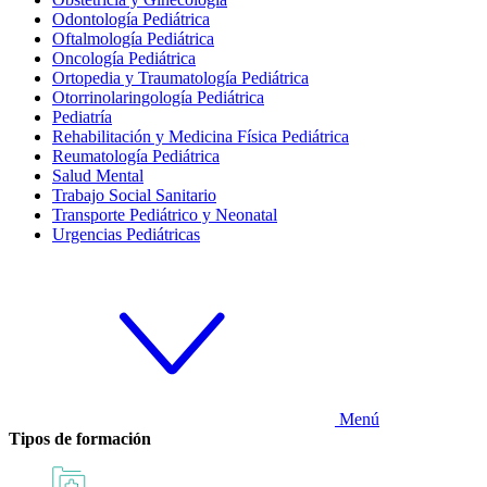
Odontología Pediátrica
Oftalmología Pediátrica
Oncología Pediátrica
Ortopedia y Traumatología Pediátrica
Otorrinolaringología Pediátrica
Pediatría
Rehabilitación y Medicina Física Pediátrica
Reumatología Pediátrica
Salud Mental
Trabajo Social Sanitario
Transporte Pediátrico y Neonatal
Urgencias Pediátricas
Menú
Tipos de formación