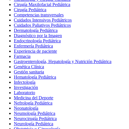
Cirugía Maxilofacial Pediátrica
Cirugía Pediátrica
Competencias transversales
Cuidados Intensivos Pediátricos
Cuidados Paliativos Pediátricos
Dermatología Pediátrica
Diagnóstico por la Imagen
Endocrinología Pediátrica
Enfermería Pediátrica
Experiencia de paciente
Farmacia
Gastroenterología, Hepatología y Nutrición Pediátrica
Genética Clínica
Gestión sanitaria
Hematología Pediátrica
Infectología
Investigación
Laboratorio
Medicina del Deporte
Nefrología Pediátrica
Neonatología
Neumología Pediátrica
Neurocirugía Pediátrica
Neurología Pediátrica
Obstetricia y Ginecología