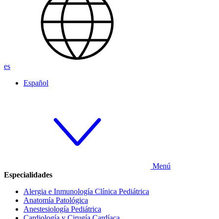
es
Español
Menú
Especialidades
Alergia e Inmunología Clínica Pediátrica
Anatomía Patológica
Anestesiología Pediátrica
Cardiología y Cirugía Cardíaca