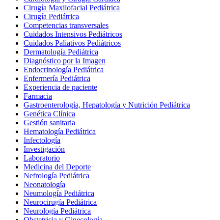
Cirugía Maxilofacial Pediátrica
Cirugía Pediátrica
Competencias transversales
Cuidados Intensivos Pediátricos
Cuidados Paliativos Pediátricos
Dermatología Pediátrica
Diagnóstico por la Imagen
Endocrinología Pediátrica
Enfermería Pediátrica
Experiencia de paciente
Farmacia
Gastroenterología, Hepatología y Nutrición Pediátrica
Genética Clínica
Gestión sanitaria
Hematología Pediátrica
Infectología
Investigación
Laboratorio
Medicina del Deporte
Nefrología Pediátrica
Neonatología
Neumología Pediátrica
Neurocirugía Pediátrica
Neurología Pediátrica
Obstetricia y Ginecología