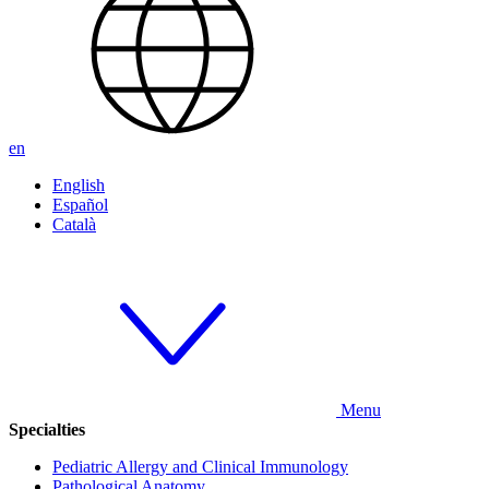
en
English
Español
Català
Menu
Specialties
Pediatric Allergy and Clinical Immunology
Pathological Anatomy