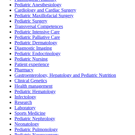
Pediatric Anesthesiology
Cardiology and Cardiac Surgery
Pediatric Maxillofacial Surgery
Pediatric Surgery
Transversal Competences
Pediatric Intensive Care
Pediatric Palliative Care
Pediatric Dermatology
Diagnostic Imaging
Pediatric Endocrinology
Pediatric Nursing
Patient experience
Pharmacy
Gastroenterology, Hepatology and Pediatric Nutrition
Clinical Genetics
Health management
Pediatric Hematology
Infectology
Research
Laboratory
Sports Medicine
Pediatric Nephrology
Neonatology
Pediatric Pulmonology
Pediatric Neurosurgery