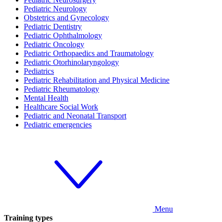
Pediatric Neurology
Obstetrics and Gynecology
Pediatric Dentistry
Pediatric Ophthalmology
Pediatric Oncology
Pediatric Orthopaedics and Traumatology
Pediatric Otorhinolaryngology
Pediatrics
Pediatric Rehabilitation and Physical Medicine
Pediatric Rheumatology
Mental Health
Healthcare Social Work
Pediatric and Neonatal Transport
Pediatric emergencies
Menu
Training types