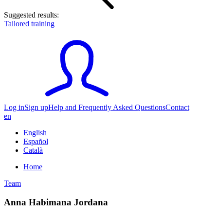
Suggested results:
Tailored training
Log in
Sign up
Help and Frequently Asked Questions
Contact
en
English
Español
Català
Home
Team
Anna Habimana Jordana