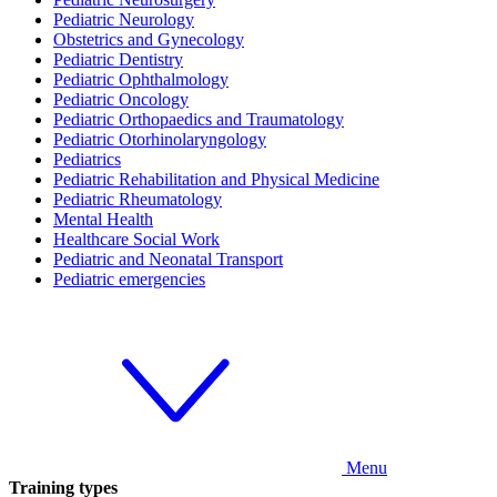
Pediatric Neurology
Obstetrics and Gynecology
Pediatric Dentistry
Pediatric Ophthalmology
Pediatric Oncology
Pediatric Orthopaedics and Traumatology
Pediatric Otorhinolaryngology
Pediatrics
Pediatric Rehabilitation and Physical Medicine
Pediatric Rheumatology
Mental Health
Healthcare Social Work
Pediatric and Neonatal Transport
Pediatric emergencies
Menu
Training types