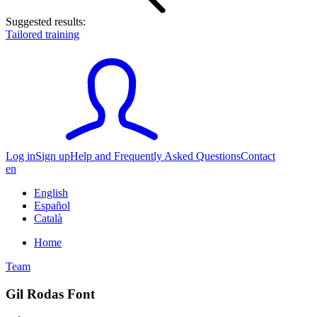
Suggested results:
Tailored training
Log in
Sign up
Help and Frequently Asked Questions
Contact
en
English
Español
Català
Home
Team
Gil Rodas Font