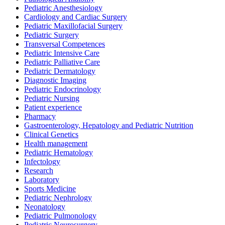
Pediatric Anesthesiology
Cardiology and Cardiac Surgery
Pediatric Maxillofacial Surgery
Pediatric Surgery
Transversal Competences
Pediatric Intensive Care
Pediatric Palliative Care
Pediatric Dermatology
Diagnostic Imaging
Pediatric Endocrinology
Pediatric Nursing
Patient experience
Pharmacy
Gastroenterology, Hepatology and Pediatric Nutrition
Clinical Genetics
Health management
Pediatric Hematology
Infectology
Research
Laboratory
Sports Medicine
Pediatric Nephrology
Neonatology
Pediatric Pulmonology
Pediatric Neurosurgery