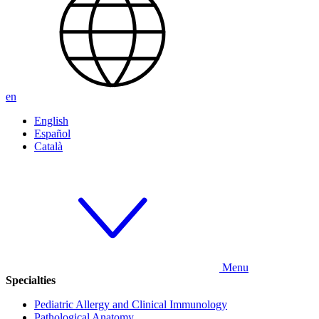
en
English
Español
Català
Menu
Specialties
Pediatric Allergy and Clinical Immunology
Pathological Anatomy