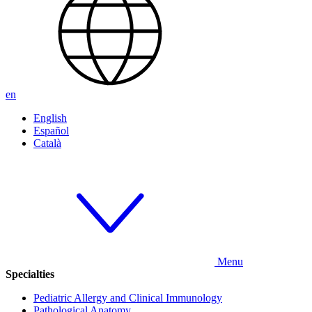
en
English
Español
Català
Menu
Specialties
Pediatric Allergy and Clinical Immunology
Pathological Anatomy