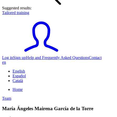
Suggested results:
Tailored training
Log in
Sign up
Help and Frequently Asked Questions
Contact
en
English
Español
Català
Home
Team
María Ángeles Mairena García de la Torre