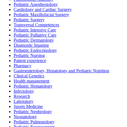
Pediatric Anesthesiology
Cardiology and Cardiac Surgery
Pediatric Maxillofacial Surgery
Pediatric Surgery
Transversal Competences
Pediatric Intensive Care
Pediatric Palliative Care
Pediatric Dermatology
Diagnostic Imaging
Pediatric Endocrinology
Pediatric Nursing
Patient experience
Pharmacy
Gastroenterology, Hepatology and Pediatric Nutrition
Clinical Genetics
Health management
Pediatric Hematology
Infectology
Research
Laboratory
Sports Medicine
Pediatric Nephrology
Neonatology
Pediatric Pulmonology
Pediatric Neurosurgery