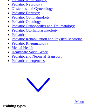
Pediatric Neurology
Obstetrics and Gynecology
Pediatric Dentistry
Pediatric Ophthalmology
Pediatric Oncology
Pediatric Orthopaedics and Traumatology
Pediatric Otorhinolaryngology
Pediatrics
Pediatric Rehabilitation and Physical Medicine
Pediatric Rheumatology
Mental Health
Healthcare Social Work
Pediatric and Neonatal Transport
Pediatric emergencies
Menu
Training types